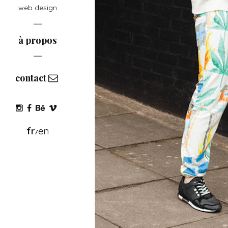
web design
à propos
contact
fr
en
/